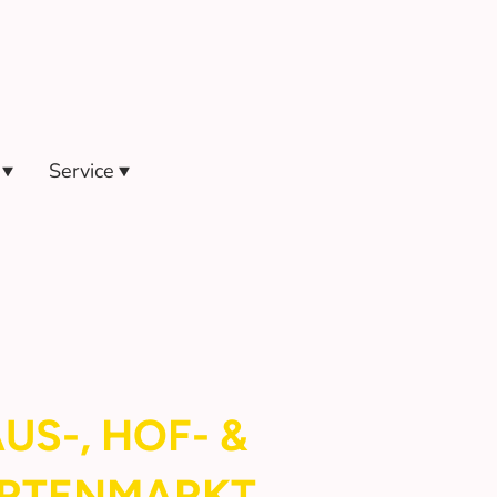
Service
US-, HOF- &
RTENMARKT