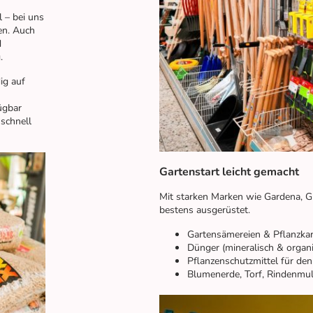
 – bei uns
ten. Auch
d
.
ig auf
ügbar
 schnell
Gartenstart leicht gemacht
Mit starken Marken wie Gardena, Glo
bestens ausgerüstet.
Gartensämereien & Pflanzkar
Dünger (mineralisch & organi
Pflanzenschutzmittel für de
Blumenerde, Torf, Rindenmul