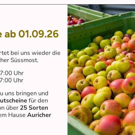
 ab 01.09.26
rtet bei uns wieder die
cher Süssmost.
7:00 Uhr
17:00 Uhr
zu uns bringen und
utscheine
für den
on über
25 Sorten
 dem Hause
Auricher