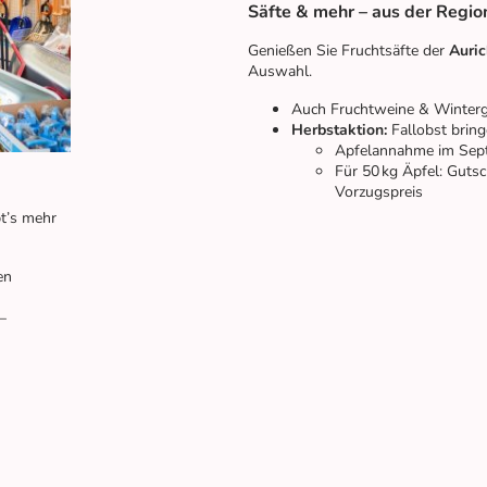
Säfte & mehr – aus der Regio
Genießen Sie Fruchtsäfte der
Auri
Auswahl.
Auch Fruchtweine & Winterge
Herbstaktion:
Fallobst brin
Apfelannahme im Sept.
Für 50 kg Äpfel: Guts
Vorzugspreis
t’s mehr
en
–