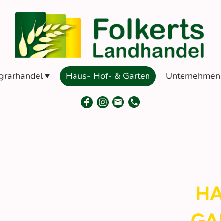
grarhandel
Haus- Hof- & Garten
Unternehmen
HA
GA