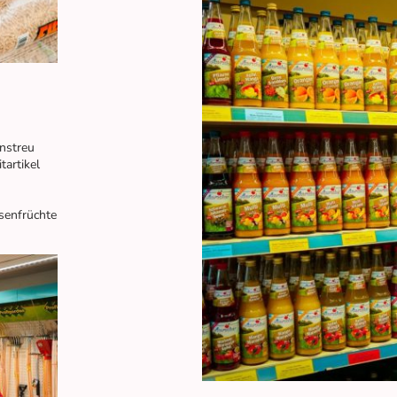
instreu
tartikel
senfrüchte